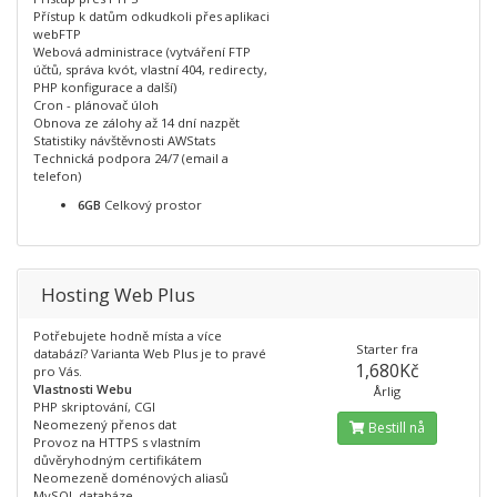
Přístup k datům odkudkoli přes aplikaci
webFTP
Webová administrace (vytváření FTP
účtů, správa kvót, vlastní 404, redirecty,
PHP konfigurace a další)
Cron - plánovač úloh
Obnova ze zálohy až 14 dní nazpět
Statistiky návštěvnosti AWStats
Technická podpora 24/7 (email a
telefon)
6GB
Celkový prostor
Hosting Web Plus
Potřebujete hodně místa a více
Starter fra
databází? Varianta Web Plus je to pravé
1,680Kč
pro Vás.
Vlastnosti Webu
Årlig
PHP skriptování, CGI
Neomezený přenos dat
Bestill nå
Provoz na HTTPS s vlastním
důvěryhodným certifikátem
Neomezeně doménových aliasů
MySQL databáze