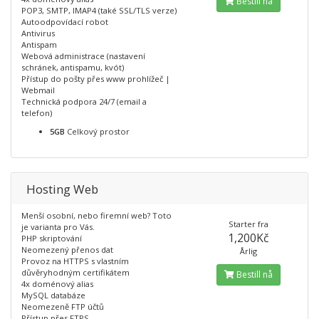
Bestill nå
POP3, SMTP, IMAP4 (také SSL/TLS verze)
Autoodpovídací robot
Antivirus
Antispam
Webová administrace (nastavení
schránek, antispamu, kvót)
Přístup do pošty přes www prohlížeč |
Webmail
Technická podpora 24/7 (email a
telefon)
5GB
Celkový prostor
Hosting Web
Menší osobní, nebo firemní web? Toto
Starter fra
je varianta pro Vás.
1,200Kč
PHP skriptování
Neomezený přenos dat
Årlig
Provoz na HTTPS s vlastním
důvěryhodným certifikátem
Bestill nå
4x doménový alias
MySQL databáze
Neomezeně FTP účtů
Přístup přes FTPS