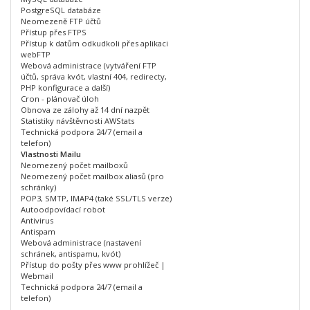
PostgreSQL databáze
Neomezeně FTP účtů
Přístup přes FTPS
Přístup k datům odkudkoli přes aplikaci
webFTP
Webová administrace (vytváření FTP
účtů, správa kvót, vlastní 404, redirecty,
PHP konfigurace a další)
Cron - plánovač úloh
Obnova ze zálohy až 14 dní nazpět
Statistiky návštěvnosti AWStats
Technická podpora 24/7 (email a
telefon)
Vlastnosti Mailu
Neomezený počet mailboxů
Neomezený počet mailbox aliasů (pro
schránky)
POP3, SMTP, IMAP4 (také SSL/TLS verze)
Autoodpovídací robot
Antivirus
Antispam
Webová administrace (nastavení
schránek, antispamu, kvót)
Přístup do pošty přes www prohlížeč |
Webmail
Technická podpora 24/7 (email a
telefon)