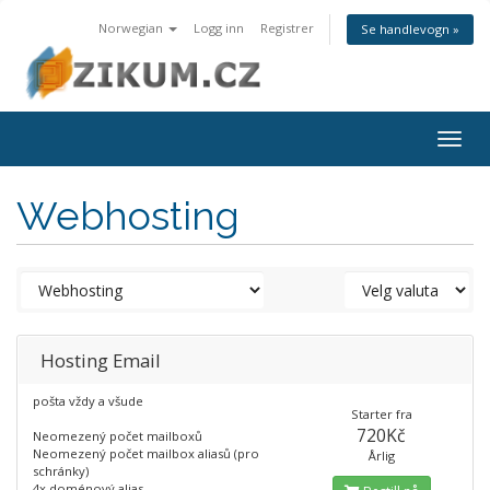
Norwegian
Logg inn
Registrer
Se handlevogn »
Togg
navig
Webhosting
Hosting Email
pošta vždy a všude
Starter fra
720Kč
Neomezený počet mailboxů
Neomezený počet mailbox aliasů (pro
Årlig
schránky)
4x doménový alias