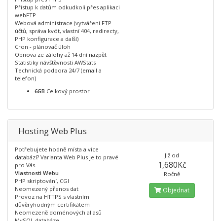
Přístup k datům odkudkoli přes aplikaci
webFTP
Webová administrace (vytváření FTP
účtů, správa kvót, vlastní 404, redirecty,
PHP konfigurace a další)
Cron - plánovač úloh
Obnova ze zálohy až 14 dní nazpět
Statistiky návštěvnosti AWStats
Technická podpora 24/7 (email a
telefon)
6GB
Celkový prostor
Hosting Web Plus
Potřebujete hodně místa a více
Již od
databází? Varianta Web Plus je to pravé
1,680Kč
pro Vás.
Vlastnosti Webu
Ročně
PHP skriptování, CGI
Neomezený přenos dat
Objednat
Provoz na HTTPS s vlastním
důvěryhodným certifikátem
Neomezeně doménových aliasů
MySQL databáze