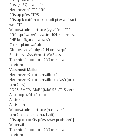
PostgreSQL databáze
Neomezeně FTP účtů
Přístup přes FTPS
Přístup k datům odkudkoli přes aplikaci
webFTP
Webová administrace (vytváření FTP
účtů, správa kvót, vlastní 404, redirecty,
PHP konfigurace a další)
Cron - plánovač úloh
Obnova ze zálohy až 14 dní nazpět
Statistiky návštěvnosti AWStats
Technická podpora 24/7 (email a
telefon)
Vlastnosti Mailu
Neomezený počet mailboxů
Neomezený počet mailbox aliasů (pro
schránky)
POP3, SMTP, IMAP4 (také SSL/TLS verze)
Autoodpovídací robot
Antivirus
Antispam
Webová administrace (nastavení
schránek, antispamu, kvót)
Přístup do pošty přes www prohlížeč |
Webmail
Technická podpora 24/7 (email a
telefon)