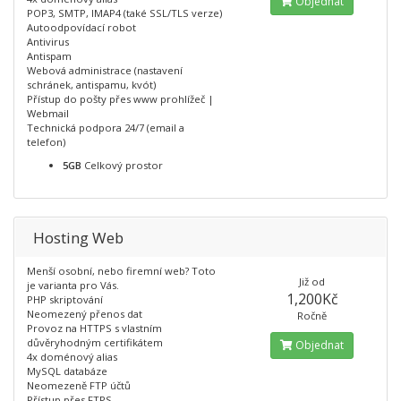
Objednat
POP3, SMTP, IMAP4 (také SSL/TLS verze)
Autoodpovídací robot
Antivirus
Antispam
Webová administrace (nastavení
schránek, antispamu, kvót)
Přístup do pošty přes www prohlížeč |
Webmail
Technická podpora 24/7 (email a
telefon)
5GB
Celkový prostor
Hosting Web
Menší osobní, nebo firemní web? Toto
Již od
je varianta pro Vás.
1,200Kč
PHP skriptování
Neomezený přenos dat
Ročně
Provoz na HTTPS s vlastním
důvěryhodným certifikátem
Objednat
4x doménový alias
MySQL databáze
Neomezeně FTP účtů
Přístup přes FTPS