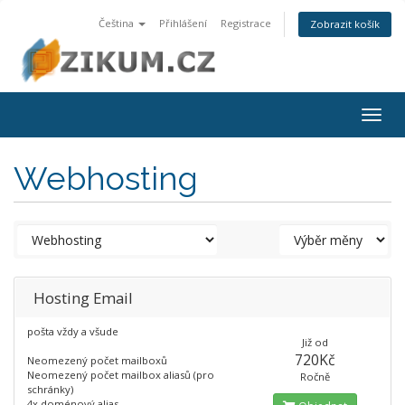
Čeština
Přihlášení
Registrace
Zobrazit košík
Togg
navig
Webhosting
Hosting Email
pošta vždy a všude
Již od
720Kč
Neomezený počet mailboxů
Neomezený počet mailbox aliasů (pro
Ročně
schránky)
4x doménový alias