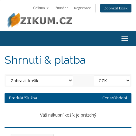
Čeština
Přihlášení
Registrace
Zobrazit košík
Togg
navig
Shrnutí & platba
Produkt/Služba
Cena/Období
Váš nákupní košík je prázdný