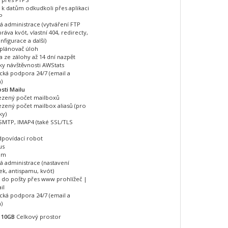
 k datům odkudkoli přes aplikaci
P
 administrace (vytváření FTP
práva kvót, vlastní 404, redirecty,
figurace a další)
 plánovač úloh
 ze zálohy až 14 dní nazpět
iky návštěvnosti AWStats
cká podpora 24/7 (email a
)
sti Mailu
zený počet mailboxů
ený počet mailbox aliasů (pro
ky)
SMTP, IMAP4 (také SSL/TLS
povídací robot
us
am
 administrace (nastavení
ek, antispamu, kvót)
p do pošty přes www prohlížeč |
il
cká podpora 24/7 (email a
)
10GB
Celkový prostor