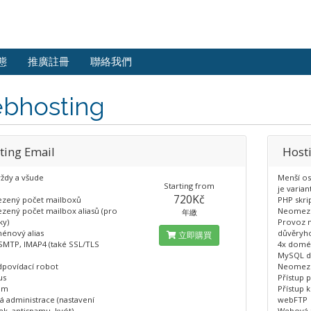
態
推廣註冊
聯絡我們
bhosting
ting Email
Host
vždy a všude
Menší os
Starting from
je varian
720Kč
zený počet mailboxů
PHP skri
ený počet mailbox aliasů (pro
Neomeze
年繳
ky)
Provoz n
énový alias
důvěryh
立即購買
SMTP, IMAP4 (také SSL/TLS
4x domén
MySQL d
povídací robot
Neomeze
us
Přístup 
am
Přístup 
 administrace (nastavení
webFTP
ek, antispamu, kvót)
Webová a