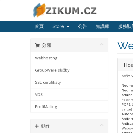
首頁
Store
公告
知識庫
服務狀
We
分類
Webhosting
Hos
GroupWare služby
pošta 
SSL certifikáty
Neome
Neomez
VDS
schrán
4x dom
POP3, 
ProfiMailing
verze)
Autood
Antivir
Antisp
動作
Webová
schrán