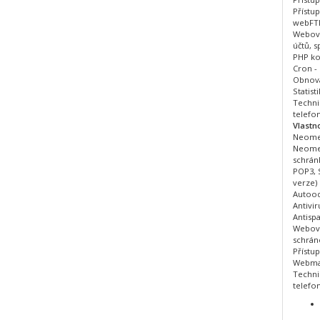
Přístup
webFT
Webová
účtů, s
PHP kon
Cron -
Obnova
Statist
Techni
telefon
Vlastno
Neome
Neomez
schrán
POP3, 
verze)
Autood
Antivir
Antisp
Webová
schrán
Přístu
Webma
Techni
telefon