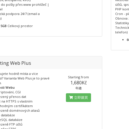
p do pošty přes www prohlížeč |
účtů, spr
il
PHP konf
cká podpora 24/7 (email a
Cron - p
)
Obnova z
Statistik
5GB
Celkový prostor
Technick
telefon)
6
ting Web Plus
ujete hodně místa a více
Starting from
í? Varianta Web Plus je to pravé
1,680Kč
.
osti Webu
年繳
iptování, CGI
zený přenos dat
立即購買
 na HTTPS s vlastním
hodným certifikátem
zeně doménových aliasů
 databáze
eSQL databáze
zeně FTP účtů
p přes FTPS