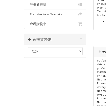
Přístu
註冊新網域
Webma
Techni
Transfer in a Domain
telefon
查看購物車
選擇貨幣別
Hos
Potřeb
databáz
pro Vás
Vlastn
PHP skr
Neome
Provoz
důvěry
Neome
MySQL
Postgr
Neome
Přístu