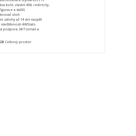
áva kvót, vlastní 404, redirecty,
igurace a další)
lánovač úloh
e zálohy až 14 dní nazpět
y návštěvnosti AWStats
á podpora 24/7 (email a
GB
Celkový prostor