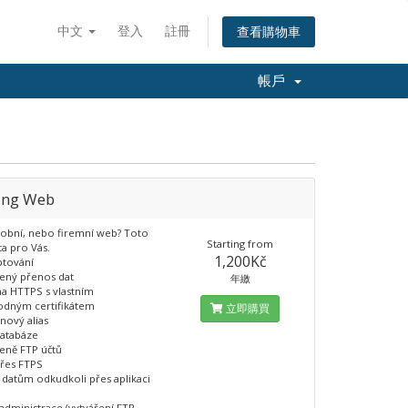
中文
登入
註冊
查看購物車
帳戶
ing Web
obní, nebo firemní web? Toto
Starting from
ta pro Vás.
1,200Kč
ptování
ný přenos dat
年繳
a HTTPS s vlastním
odným certifikátem
立即購買
ový alias
atabáze
ně FTP účtů
přes FTPS
k datům odkudkoli přes aplikaci
dministrace (vytváření FTP