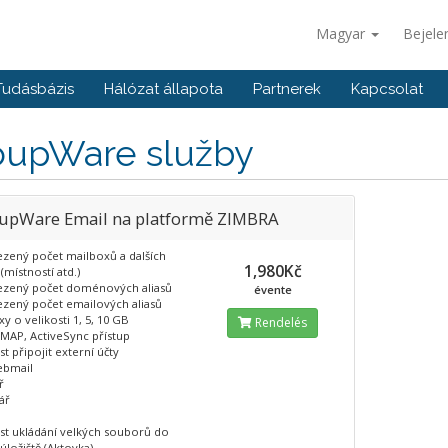
Magyar
Bejele
Tudásbázis
Hálózat állapota
Partnerek
Kapcsolat
oupWare služby
upWare Email na platformě ZIMBRA
ený počet mailboxů a dalších
1,980Kč
(místností atd.)
ený počet doménových aliasů
évente
ený počet emailových aliasů
y o velikosti 1, 5, 10 GB
Rendelés
IMAP, ActiveSync přístup
 připojit externí účty
ebmail
ř
ář
t ukládání velkých souborů do
úložiště (Aktovka)