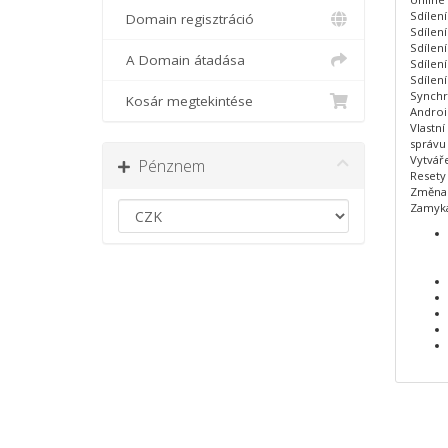
Sdílení
Domain regisztráció
Sdílení
Sdílení
A Domain átadása
Sdílení
Sdílen
Synchr
Kosár megtekintése
Androi
Vlastní
správ
Vytvář
Pénznem
Resety
Změna 
Zamyká