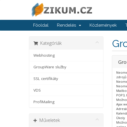
Főoldal
Rendelés
Közlemények
Gr
Kategóriák
Webhosting
Gro
GroupWare služby
Neomez
zdrojů 
SSL certifikáty
Neomez
Neomez
VDS
Mailbox
POP3, 
Možnost
ProfiMailing
Ajax w
Adresá
Kalend
Úkoly
Műveletek
Možnos
online 