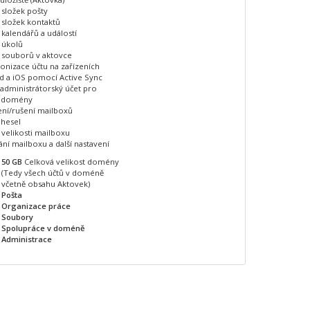
 složek pošty
 složek kontaktů
 kalendářů a událostí
 úkolů
í souborů v aktovce
onizace účtu na zařízeních
d a iOS pomocí Active Sync
 administrátorský účet pro
u domény
ení/rušení mailboxů
 hesel
velikosti mailboxu
ní mailboxu a další nastavení
50 GB
Celková velikost domény
(Tedy všech účtů v doméně
včetně obsahu Aktovek)
Pošta
Organizace práce
Soubory
Spolupráce v doméně
Administrace