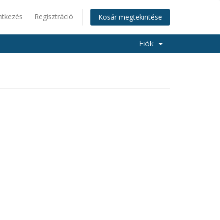
ntkezés
Regisztráció
Kosár megtekintése
Fiók