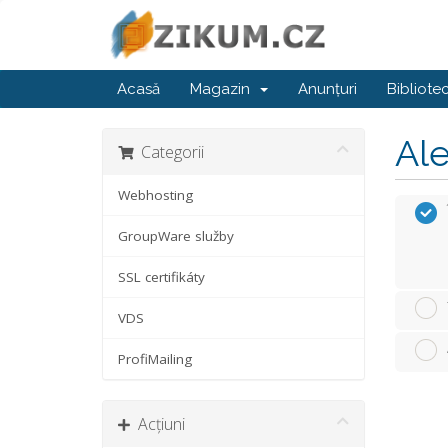
Acasă
Magazin
Anunțuri
Bibliote
Ale
Categorii
Webhosting
GroupWare služby
SSL certifikáty
VDS
ProfiMailing
Acțiuni