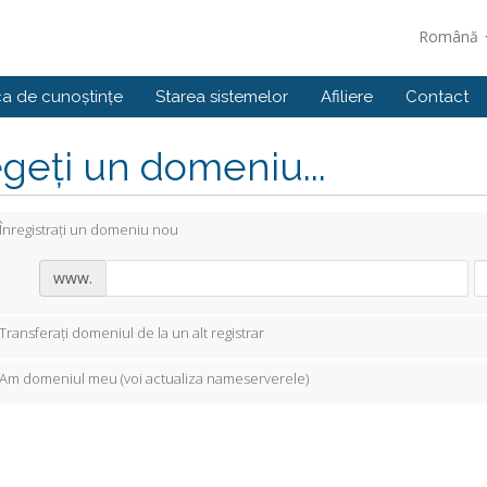
Română
ca de cunoștințe
Starea sistemelor
Afiliere
Contact
geți un domeniu...
Înregistrați un domeniu nou
www.
Transferați domeniul de la un alt registrar
Am domeniul meu (voi actualiza nameserverele)