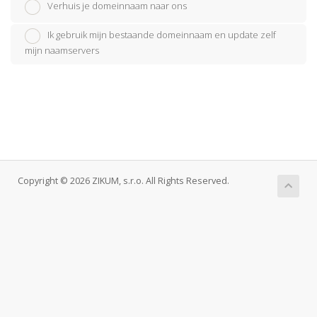
Verhuis je domeinnaam naar ons
Ik gebruik mijn bestaande domeinnaam en update zelf
mijn naamservers
Copyright © 2026 ZIKUM, s.r.o. All Rights Reserved.