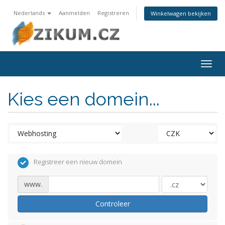
Nederlands
Aanmelden
Registreren
Winkelwagen bekijken
Togg
navig
Kies een domein...
Registreer een nieuw domein
www.
Controleer